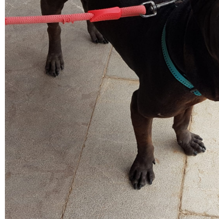
Hündinnen
Körbchen gefunden
Peggy
Campana