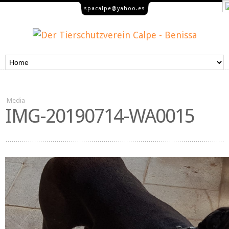
spacalpe@yahoo.es
Media
IMG-20190714-WA0015