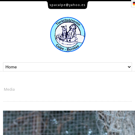
spacalpe@yahoo.es
Media