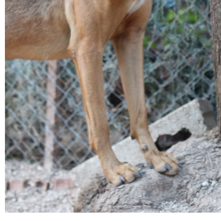
Hündinnen
Körbchen gefunden
Peggy
Campana