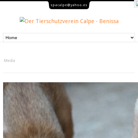
spacalpe@yahoo.es
Media