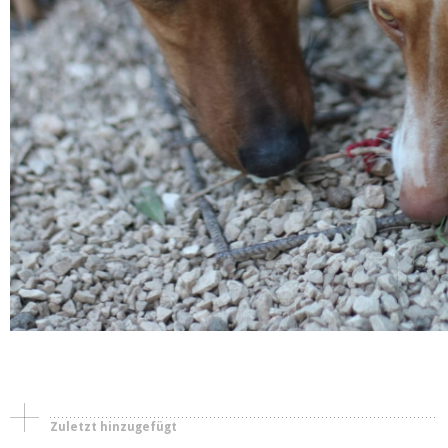
Hündinnen
Körbchen gefunden
Peggy
Campana
Zuletzt hinzugefügt