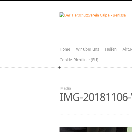
Home
Wir über uns
Helfen
Aktue
Cookie-Richtlinie (EU)
Media
IMG-20181106