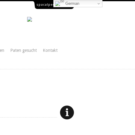
German
spacalpe@yahoo.es
en
Paten gesucht
Kontakt