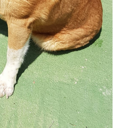
Körbchen gefunden
Körbchen gefunden
Campana
Blanco