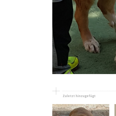
Hündinnen
Peggy
Zuletzt hinzugefügt