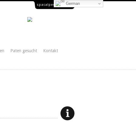
German
spacalpe@yahoo.es
en
Paten gesucht
Kontakt