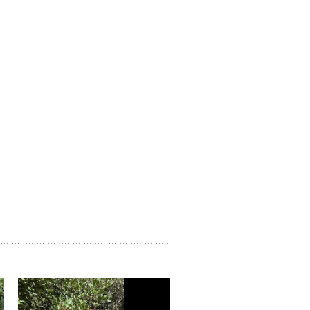
Rüden, Welpen/Junghunde
Turron