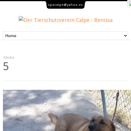
spacalpe@yahoo.es
Media
5